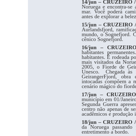
14/jun – CRUZEIRO 
Noruega e encontra-se 
mar. Você poderá camin
antes de explorar a bele
15/jun – CRUZEIRO
Aurlandsfjord, ramific
mundo, o Sognefjord. C
cênico Sognefjord.
16/jun – CRUZEI
habitantes permanent
habitantes. É rodeada p
mais visitados da Norue
2005, o Fiorde de Gei
Unesco. Chegada às 1
GeirangerFjord, obra 
intocadas compõem a m
cenário mágico do fiord
17/jun – CRUZEI
município em 01/Janeiro
Segunda Guerra aprese
centro não apenas de se
acadêmicos e produção in
18/jun – CRUZEIRO
da Noruega passando p
entretimento a bordo.