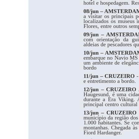
hotel e hospedagem. Res
08/jun – AMSTERDA
a visitar os principais 
localizados os museus
Flores, entre outros se
09/jun – AMSTERD
com orientação da gu
aldeias de pescadores q
10/jun – AMSTERDA
embarque no Navio MS 
um ambiente de elegânci
bordo
11/jun – CRUZEIRO
-
e entretimento a bordo.
12/jun – CRUZEIR
Haugesund, é uma cidad
durante a Era Viking. 
principal centro cultural
13/jun – CRUZEIRO
município da região do
1.000 habitantes. Se co
montanhas. Chegada às 
Fiord Hardanger.